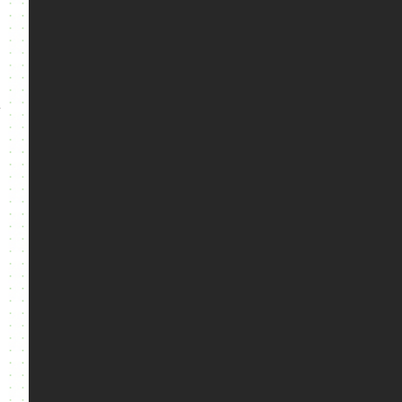
汇
司
和
构